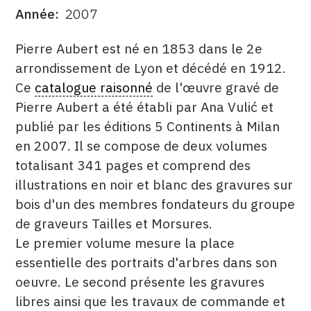
Année
2007
CONTACT
DATE
DESCRITPTION
Pierre Aubert est né en 1853 dans le 2e
CGU
arrondissement de Lyon et décédé en 1912.
CGV
Ce
catalogue raisonné
de l'œuvre gravé de
Pierre Aubert a été établi par Ana Vulić et
publié par les éditions 5 Continents à Milan
SUIVEZ-NOUS
en 2007. Il se compose de deux volumes
totalisant 341 pages et comprend des
INSTAGRAM
illustrations en noir et blanc des gravures sur
FACEBOOK
bois d'un des membres fondateurs du groupe
TWITTER
de graveurs Tailles et Morsures.
Le premier volume mesure la place
PINTEREST
essentielle des portraits d'arbres dans son
oeuvre. Le second présente les gravures
libres ainsi que les travaux de commande et