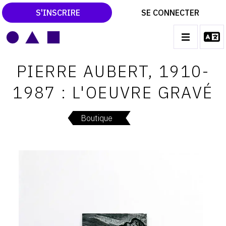
S'INSCRIRE
SE CONNECTER
LE MAGAZINE
Main
PIERRE AUBERT, 1910-
navigation
CATALOGUES RAISONNÉS
1987 : L'OEUVRE GRAVÉ
LES EXPOSITIONS
LES VERNISSAGES
Boutique
ARCHIVES DES EXPOSITIONS
ACTUALITÉS DU MONDE DE L'ART
LIBRAIRIE : LIVRES & CATALOGUES
LEXIQUE ARTISTIQUE