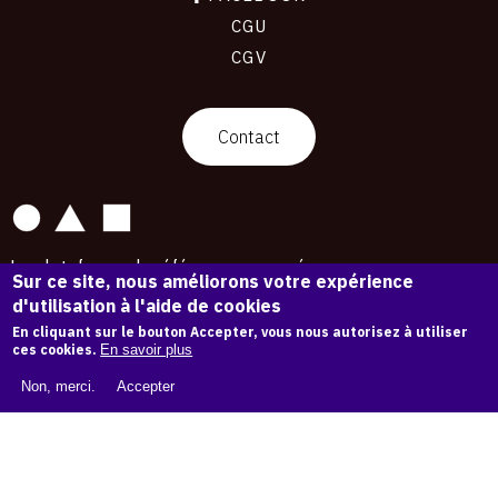
CGU
CGV
contact
Contact
La plateforme de référence pour créer,
Sur ce site, nous améliorons votre expérience
conserver et promouvoir l'Histoire de l'Art.
d'utilisation à l'aide de cookies
Des catalogues raisonnés aux archives
d'expositions.
En cliquant sur le bouton Accepter, vous nous autorisez à utiliser
ces cookies.
En savoir plus
43 182 œuvres d'art — 7 586 expositions
Non, merci.
Accepter
Copyright © OAM 2026. Tous droits réservés.