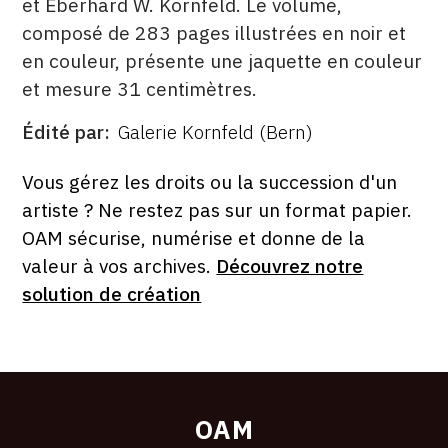
et Eberhard W. Kornfeld. Le volume,
composé de 283 pages illustrées en noir et
en couleur, présente une jaquette en couleur
et mesure 31 centimètres.
Édité par
Galerie Kornfeld (Bern)
ÉDITÉ
PAR
FORMAT
ÉTAT
Vous gérez les droits ou la succession d'un
artiste ? Ne restez pas sur un format papier.
OAM sécurise, numérise et donne de la
valeur à vos archives.
Découvrez notre
solution de création
OAM