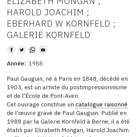
ELIZABETH MONGAN ;
AUTEUR
CONTACT
HAROLD JOACHIM ;
EBERHARD W KORNFELD ;
CGU
GALERIE KORNFELD
CGV
SUIVEZ-NOUS
Année
1988
DATE
INSTAGRAM
DESCRITPTION
Paul Gauguin, né à Paris en 1848, décédé en
FACEBOOK
1903, est un artiste du postimpressionnisme
et de l'École de Pont-Aven.
TWITTER
Cet ouvrage constitue un
catalogue raisonné
PINTEREST
de l'œuvre gravé de Paul Gauguin. Publié en
1988 par la Galerie Kornfeld à Berne, il a été
établi par Elizabeth Mongan, Harold Joachim