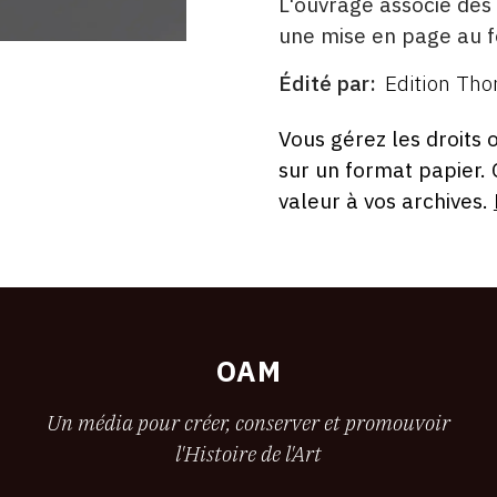
L'ouvrage associe des 
une mise en page au f
Édité par
Edition Tho
ÉDITÉ
PAR
FORMAT
ÉTAT
Vous gérez les droits 
sur un format papier.
valeur à vos archives.
OAM
Un média pour créer, conserver et promouvoir
l'Histoire de l'Art