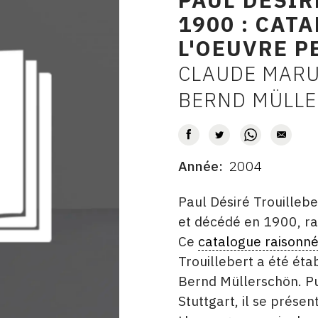
1900 : CAT
L'OEUVRE P
CLAUDE MARU
AUTEUR
BERND MÜLL
Année
2004
DATE
DESCRITPTION
Paul Désiré Trouillebe
et décédé en 1900, ra
Ce
catalogue raisonn
Trouillebert a été ét
Bernd Müllerschön. P
Stuttgart, il se prése