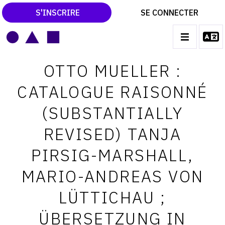
S'INSCRIRE
SE CONNECTER
LE MAGAZINE
Main
OTTO MUELLER :
navigation
CATALOGUES RAISONNÉS
CATALOGUE RAISONNÉ
LES EXPOSITIONS
(SUBSTANTIALLY
LES VERNISSAGES
REVISED) TANJA
ARCHIVES DES EXPOSITIONS
PIRSIG-MARSHALL,
ACTUALITÉS DU MONDE DE L'ART
MARIO-ANDREAS VON
LIBRAIRIE : LIVRES & CATALOGUES
LÜTTICHAU ;
LEXIQUE ARTISTIQUE
ÜBERSETZUNG IN