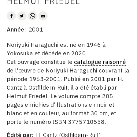
HELMUT FRIEDEL
AUTEUR
CONTACT
CGU
Année
2001
DATE
CGV
DESCRITPTION
Noriyuki Haraguchi est né en 1946 à
Yokosuka et décédé en 2020.
SUIVEZ-NOUS
Cet ouvrage constitue le
catalogue raisonné
de l'œuvre de Noriyuki Haraguchi couvrant la
INSTAGRAM
période 1963-2001. Publié en 2001 par H.
FACEBOOK
Cantz à Ostfildern-Ruit, il a été établi par
Helmut Friedel. Le volume compte 205
TWITTER
pages enrichies d'illustrations en noir et
PINTEREST
blanc et en couleur, au format 30 cm, et
porte le numéro ISBN 3775710558.
Édité par
H. Cantz (Ostfildern-Ruit)