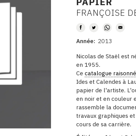
PAPIER
FRANÇOISE D
AUTEUR
Année
2013
DATE
DESCRITPTION
Nicolas de Staël est 
en 1955.
Ce
catalogue raisonn
Ides et Calendes à La
papier de l'artiste. L
en noir et en couleur 
rassemble la document
travaux graphiques et 
cours de sa carrière.