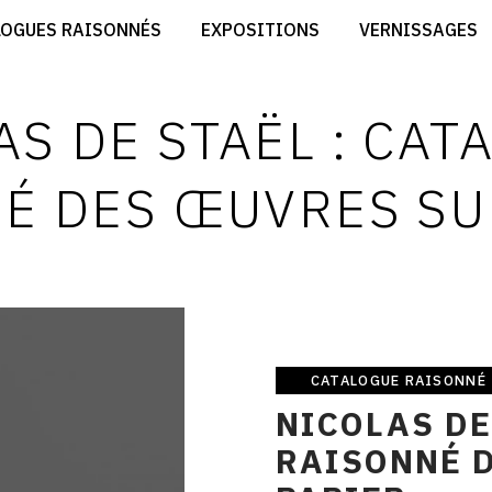
CRÉER SON SITE ARTISTE
LOGUES RAISONNÉS
EXPOSITIONS
VERNISSAGES
CRÉER SON CATALOGUE D'EXPO
RT
PUBLIER SES EXPOSITIONS
ES
DEVENIR CONTRIBUTEUR
S DE STAËL : CA
É DES ŒUVRES SU
CATALOGUE RAISONNÉ
Catalogue
NICOLAS DE
raisonné
RAISONNÉ 