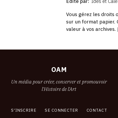
Édité par
Ides et Cal
ÉDITÉ
PAR
FORMAT
ÉTAT
Vous gérez les droits 
sur un format papier.
valeur à vos archives.
OAM
Un média pour créer, conserver et promouvoir
l'Histoire de l'Art
S'INSCRIRE
SE CONNECTER
CONTACT