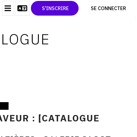
CONTACT
TWITTER
S'INSCRIRE
SE CONNECTER
CGU
PINTEREST
CGV
ALOGUE
VEUR : [CATALOGUE