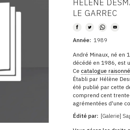
HÉLÈNE DESMA
AUTEUR
LE GARREC
Année
1989
DATE
DESCRITPTION
André Minaux, né en 1
décédé en 1986, est un
Ce
catalogue raisonn
Établi par Hélène Desm
été publié par cette d
comprend cent trente-c
agrémentées d'une co
Édité par
[Galerie] Sa
ÉDITÉ
PAR
FORMAT
ÉTAT