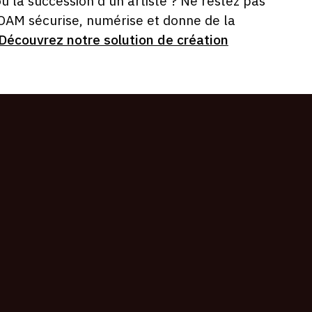
ou la succession d'un artiste ? Ne restez pas
 OAM sécurise, numérise et donne de la
Découvrez notre solution de création