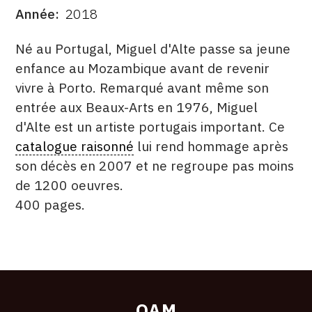
Année
2018
CONTACT
DATE
DESCRITPTION
Né au Portugal, Miguel d'Alte passe sa jeune
CGU
enfance au Mozambique avant de revenir
CGV
vivre à Porto. Remarqué avant même son
entrée aux Beaux-Arts en 1976, Miguel
d'Alte est un artiste portugais important. Ce
SUIVEZ-NOUS
catalogue raisonné
lui rend hommage après
son décès en 2007 et ne regroupe pas moins
INSTAGRAM
de 1200 oeuvres.
FACEBOOK
400 pages.
TWITTER
ÉDITÉ
FORMAT
ÉTAT
PINTEREST
PAR
OAM