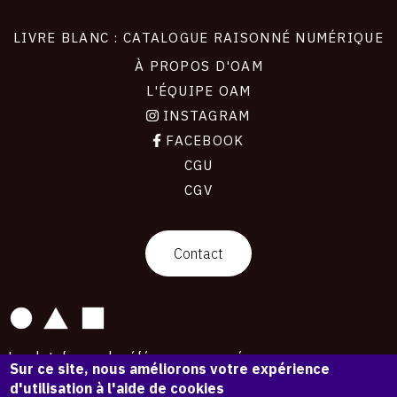
LIVRE BLANC : CATALOGUE RAISONNÉ NUMÉRIQUE
À PROPOS D'OAM
L'ÉQUIPE OAM
INSTAGRAM
FACEBOOK
CGU
CGV
contact
Contact
La plateforme de référence pour créer,
Sur ce site, nous améliorons votre expérience
conserver et promouvoir l'Histoire de l'Art.
d'utilisation à l'aide de cookies
Des catalogues raisonnés aux archives