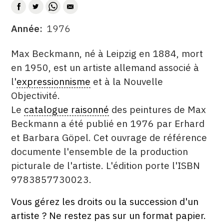
CONTACT
Année
1976
DATE
CGU
DESCRITPTION
Max Beckmann, né à Leipzig en 1884, mort
CGV
en 1950, est un artiste allemand associé à
l'
expressionnisme
et à la Nouvelle
SUIVEZ-NOUS
Objectivité.
Le
catalogue raisonné
des peintures de Max
INSTAGRAM
Beckmann a été publié en 1976 par Erhard
et Barbara Göpel. Cet ouvrage de référence
FACEBOOK
documente l'ensemble de la production
TWITTER
picturale de l'artiste. L'édition porte l'ISBN
9783857730023.
PINTEREST
Vous gérez les droits ou la succession d'un
ÉDITÉ
FORMAT
ÉTAT
artiste ? Ne restez pas sur un format papier.
PAR