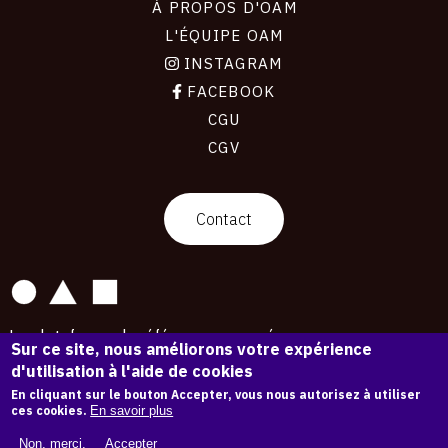
À PROPOS D'OAM
L'ÉQUIPE OAM
INSTAGRAM
FACEBOOK
CGU
CGV
contact
Contact
La plateforme de référence pour créer,
Sur ce site, nous améliorons votre expérience
conserver et promouvoir l'Histoire de l'Art.
d'utilisation à l'aide de cookies
Des catalogues raisonnés aux archives
d'expositions.
En cliquant sur le bouton Accepter, vous nous autorisez à utiliser
ces cookies.
En savoir plus
43 254 œuvres d'art — 7 586 expositions
Non, merci.
Accepter