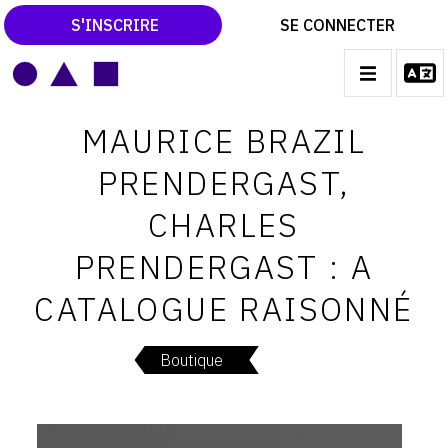
S'INSCRIRE
SE CONNECTER
LE MAGAZINE
Main
MAURICE BRAZIL
navigation
CATALOGUES RAISONNÉS
PRENDERGAST,
LES EXPOSITIONS
CHARLES
LES VERNISSAGES
PRENDERGAST : A
ARCHIVES DES EXPOSITIONS
CATALOGUE RAISONNÉ
ACTUALITÉS DU MONDE DE L'ART
LIBRAIRIE : LIVRES & CATALOGUES
Boutique
LEXIQUE ARTISTIQUE