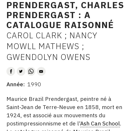
PRENDERGAST, CHARLES
CONTACT
PRENDERGAST : A
CGU
CATALOGUE RAISONNÉ
CGV
CAROL CLARK ; NANCY
AUTEUR
MOWLL MATHEWS ;
SUIVEZ-NOUS
GWENDOLYN OWENS
INSTAGRAM
FACEBOOK
Année
1990
DATE
TWITTER
DESCRITPTION
Maurice Brazil Prendergast, peintre né à
PINTEREST
Saint-Jean de Terre-Neuve en 1858, mort en
1924, est associé aux mouvements du
postimpressionnisme et de l'
Ash Can School
.