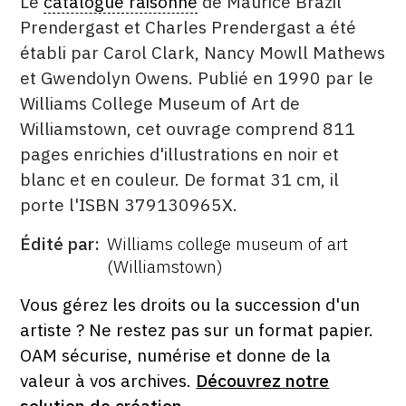
Le
catalogue raisonné
de Maurice Brazil
Prendergast et Charles Prendergast a été
établi par Carol Clark, Nancy Mowll Mathews
et Gwendolyn Owens. Publié en 1990 par le
Williams College Museum of Art de
Williamstown, cet ouvrage comprend 811
pages enrichies d'illustrations en noir et
blanc et en couleur. De format 31 cm, il
porte l'ISBN 379130965X.
Édité par
Williams college museum of art
ÉDITÉ
(Williamstown)
PAR
FORMAT
ÉTAT
Vous gérez les droits ou la succession d'un
artiste ? Ne restez pas sur un format papier.
OAM sécurise, numérise et donne de la
valeur à vos archives.
Découvrez notre
solution de création