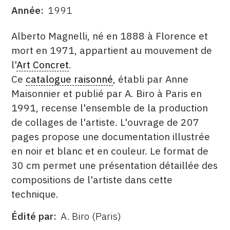
Année
1991
CONTACT
DATE
DESCRITPTION
Alberto Magnelli, né en 1888 à Florence et
CGU
mort en 1971, appartient au mouvement de
CGV
l'
Art Concret
.
Ce
catalogue raisonné
, établi par Anne
Maisonnier et publié par A. Biro à Paris en
SUIVEZ-NOUS
1991, recense l'ensemble de la production
de collages de l'artiste. L'ouvrage de 207
INSTAGRAM
pages propose une documentation illustrée
FACEBOOK
en noir et blanc et en couleur. Le format de
TWITTER
30 cm permet une présentation détaillée des
compositions de l'artiste dans cette
PINTEREST
technique.
Édité par
A. Biro (Paris)
ÉDITÉ