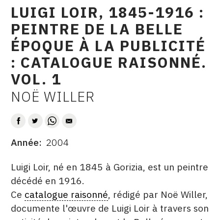
LUIGI LOIR, 1845-1916 :
raisonné
CONTACT
PEINTRE DE LA BELLE
CGU
ÉPOQUE À LA PUBLICITÉ
CGV
: CATALOGUE RAISONNÉ.
VOL. 1
SUIVEZ-NOUS
NOË WILLER
AUTEUR
INSTAGRAM
FACEBOOK
Année
2004
DATE
TWITTER
DESCRITPTION
Luigi Loir, né en 1845 à Gorizia, est un peintre
PINTEREST
décédé en 1916.
Ce
catalogue raisonné
, rédigé par Noë Willer,
documente l'œuvre de Luigi Loir à travers son