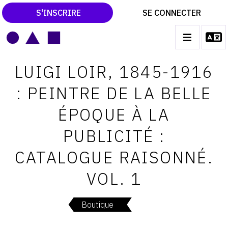
S'INSCRIRE
SE CONNECTER
LE MAGAZINE
Main
LUIGI LOIR, 1845-1916
navigation
CATALOGUES RAISONNÉS
: PEINTRE DE LA BELLE
LES EXPOSITIONS
ÉPOQUE À LA
LES VERNISSAGES
PUBLICITÉ :
ARCHIVES DES EXPOSITIONS
CATALOGUE RAISONNÉ.
ACTUALITÉS DU MONDE DE L'ART
VOL. 1
LIBRAIRIE : LIVRES & CATALOGUES
LEXIQUE ARTISTIQUE
Boutique