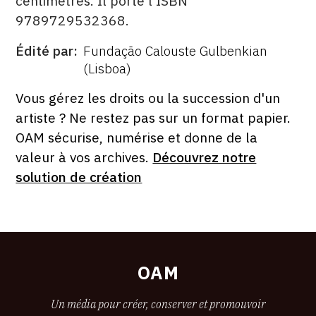
centimètres. Il porte l'ISBN
9789729532368.
Édité par
Fundação Calouste Gulbenkian
ÉDITÉ
(Lisboa)
PAR
FORMAT
ÉTAT
Vous gérez les droits ou la succession d'un
artiste ? Ne restez pas sur un format papier.
OAM sécurise, numérise et donne de la
valeur à vos archives.
Découvrez notre
solution de création
OAM
Un média pour créer, conserver et promouvoir