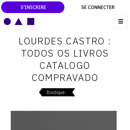
S'INSCRIRE
SE CONNECTER
LE MAGAZINE
Main
LOURDES CASTRO :
navigation
CATALOGUES RAISONNÉS
TODOS OS LIVROS
LES EXPOSITIONS
CATALOGO
LES VERNISSAGES
COMPRAVADO
ARCHIVES DES EXPOSITIONS
ACTUALITÉS DU MONDE DE L'ART
Boutique
LIBRAIRIE : LIVRES & CATALOGUES
LEXIQUE ARTISTIQUE