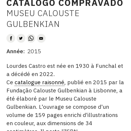
CATALOGO COMPRAVADO
CONTACT
MUSEU CALOUSTE
AUTEUR
CGU
GULBENKIAN
CGV
Année
2015
SUIVEZ-NOUS
DATE
DESCRITPTION
Lourdes Castro est née en 1930 à Funchal et
INSTAGRAM
a décédé en 2022.
FACEBOOK
Ce
catalogue raisonné
, publié en 2015 par la
Fundação Calouste Gulbenkian à Lisbonne, a
TWITTER
été élaboré par le Museu Calouste
PINTEREST
Gulbenkian. L'ouvrage se compose d'un
volume de 159 pages enrichi d'illustrations
en couleur, aux dimensions de 34