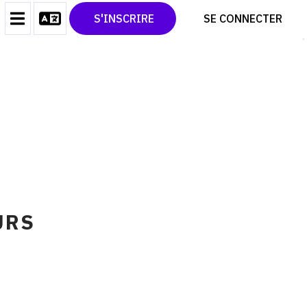
CONTACT
TWITTER
S'INSCRIRE
SE CONNECTER
CGU
PINTEREST
CGV
URS
E