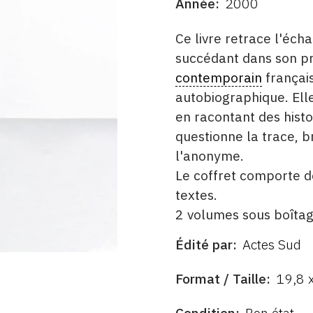
Année
2000
DATE
DESCRITPTION
Ce livre retrace l'éch
succédant dans son pr
contemporain
français
autobiographique. Elle
en racontant des histoi
questionne la trace, br
l'anonyme.
Le coffret comporte de
textes.
2 volumes sous boîtag
Édité par
Actes Sud
ÉDITÉ
PAR
FORMAT
Format / Taille
19,8 
ÉTAT
Condition
Bon état