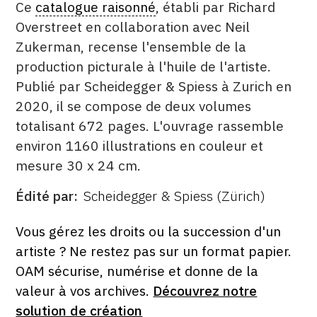
Ce
catalogue raisonné
, établi par Richard
Overstreet en collaboration avec Neil
Zukerman, recense l'ensemble de la
production picturale à l'huile de l'artiste.
Publié par Scheidegger & Spiess à Zurich en
2020, il se compose de deux volumes
totalisant 672 pages. L'ouvrage rassemble
environ 1160 illustrations en couleur et
mesure 30 x 24 cm.
Édité par
Scheidegger & Spiess (Zürich)
ÉDITÉ
PAR
FORMAT
ÉTAT
Vous gérez les droits ou la succession d'un
artiste ? Ne restez pas sur un format papier.
OAM sécurise, numérise et donne de la
valeur à vos archives.
Découvrez notre
solution de création