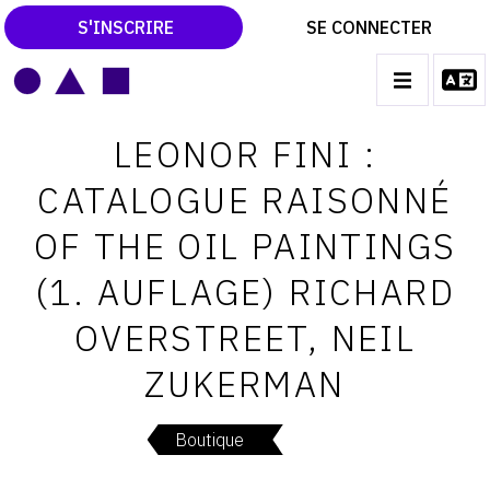
S'INSCRIRE
SE CONNECTER
LE MAGAZINE
Main
LEONOR FINI :
navigation
CATALOGUES RAISONNÉS
CATALOGUE RAISONNÉ
LES EXPOSITIONS
OF THE OIL PAINTINGS
LES VERNISSAGES
(1. AUFLAGE) RICHARD
ARCHIVES DES EXPOSITIONS
OVERSTREET, NEIL
ACTUALITÉS DU MONDE DE L'ART
ZUKERMAN
LIBRAIRIE : LIVRES & CATALOGUES
LEXIQUE ARTISTIQUE
Boutique