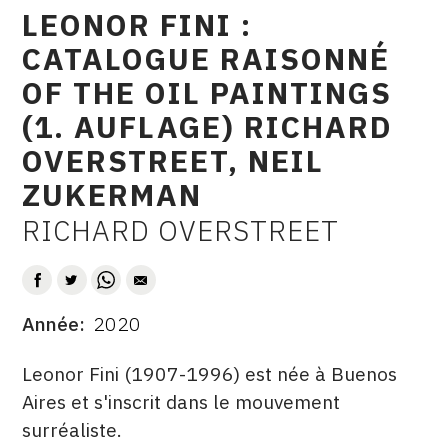
LEONOR FINI :
raisonné
CONTACT
CATALOGUE RAISONNÉ
CGU
OF THE OIL PAINTINGS
CGV
(1. AUFLAGE) RICHARD
OVERSTREET, NEIL
SUIVEZ-NOUS
ZUKERMAN
RICHARD OVERSTREET
AUTEUR
INSTAGRAM
FACEBOOK
TWITTER
Année
2020
DATE
PINTEREST
DESCRITPTION
Leonor Fini (1907-1996) est née à Buenos
Aires et s'inscrit dans le mouvement
surréaliste.