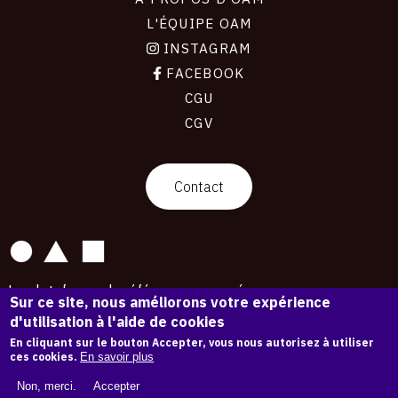
L'ÉQUIPE OAM
INSTAGRAM
FACEBOOK
CGU
CGV
contact
Contact
La plateforme de référence pour créer,
Sur ce site, nous améliorons votre expérience
conserver et promouvoir l'Histoire de l'Art.
d'utilisation à l'aide de cookies
Des catalogues raisonnés aux archives
d'expositions.
En cliquant sur le bouton Accepter, vous nous autorisez à utiliser
ces cookies.
En savoir plus
43 178 œuvres d'art — 7 586 expositions
Non, merci.
Accepter
Copyright © OAM 2026. Tous droits réservés.