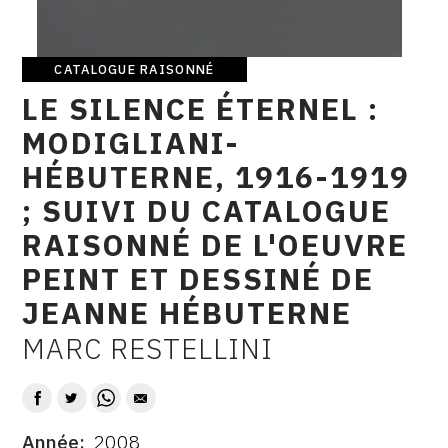
CONTACT
CGU
CATALOGUE RAISONNÉ
Catalogue
LE SILENCE ÉTERNEL :
raisonné
CGV
MODIGLIANI-
HÉBUTERNE, 1916-1919
SUIVEZ-NOUS
; SUIVI DU CATALOGUE
RAISONNÉ DE L'OEUVRE
INSTAGRAM
PEINT ET DESSINÉ DE
FACEBOOK
JEANNE HÉBUTERNE
TWITTER
MARC RESTELLINI
AUTEUR
PINTEREST
Année
2008