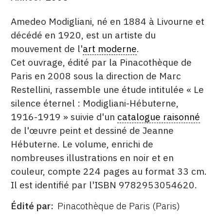
DATE
DESCRITPTION
Amedeo Modigliani, né en 1884 à Livourne et
décédé en 1920, est un artiste du
mouvement de l'
art moderne
.
Cet ouvrage, édité par la Pinacothèque de
Paris en 2008 sous la direction de Marc
Restellini, rassemble une étude intitulée « Le
silence éternel : Modigliani-Hébuterne,
1916-1919 » suivie d'un
catalogue raisonné
de l'œuvre peint et dessiné de Jeanne
Hébuterne. Le volume, enrichi de
nombreuses illustrations en noir et en
couleur, compte 224 pages au format 33 cm.
Il est identifié par l'ISBN 9782953054620.
Édité par
Pinacothèque de Paris (Paris)
ÉDITÉ