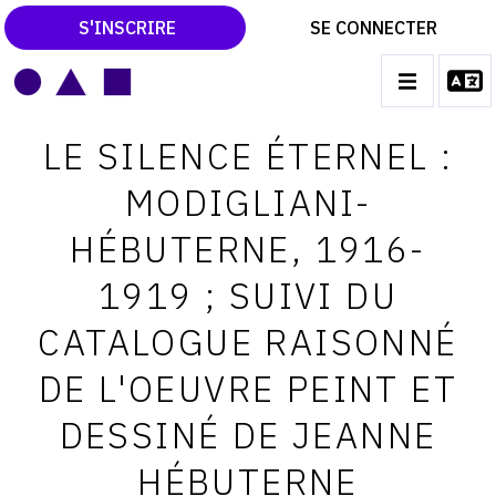
S'INSCRIRE
SE CONNECTER
LE MAGAZINE
Main
LE SILENCE ÉTERNEL :
navigation
CATALOGUES RAISONNÉS
MODIGLIANI-
LES EXPOSITIONS
HÉBUTERNE, 1916-
LES VERNISSAGES
1919 ; SUIVI DU
ARCHIVES DES EXPOSITIONS
CATALOGUE RAISONNÉ
ACTUALITÉS DU MONDE DE L'ART
DE L'OEUVRE PEINT ET
LIBRAIRIE : LIVRES & CATALOGUES
DESSINÉ DE JEANNE
LEXIQUE ARTISTIQUE
HÉBUTERNE