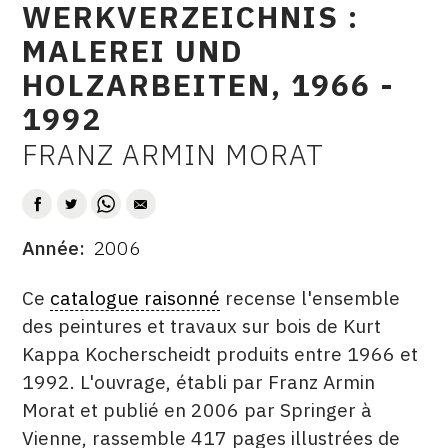
WERKVERZEICHNIS :
CONTACT
MALEREI UND
CGU
HOLZARBEITEN, 1966 -
CGV
1992
FRANZ ARMIN MORAT
AUTEUR
SUIVEZ-NOUS
INSTAGRAM
Année
2006
DATE
FACEBOOK
DESCRITPTION
Ce
catalogue raisonné
recense l'ensemble
TWITTER
des peintures et travaux sur bois de Kurt
Kappa Kocherscheidt produits entre 1966 et
PINTEREST
1992. L'ouvrage, établi par Franz Armin
Morat et publié en 2006 par Springer à
Vienne, rassemble 417 pages illustrées de