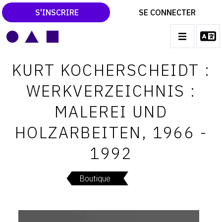
S'INSCRIRE
SE CONNECTER
LE MAGAZINE
Main
KURT KOCHERSCHEIDT :
navigation
CATALOGUES RAISONNÉS
WERKVERZEICHNIS :
LES EXPOSITIONS
MALEREI UND
LES VERNISSAGES
HOLZARBEITEN, 1966 -
ARCHIVES DES EXPOSITIONS
1992
ACTUALITÉS DU MONDE DE L'ART
LIBRAIRIE : LIVRES & CATALOGUES
Boutique
LEXIQUE ARTISTIQUE