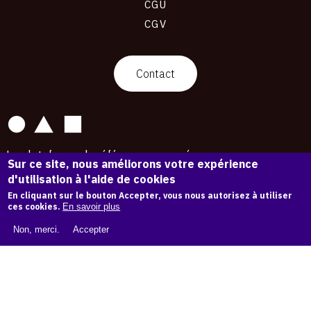
CGU
CGV
contact
Contact
La plateforme de référence pour créer,
Sur ce site, nous améliorons votre expérience
conserver et promouvoir l'Histoire de l'Art.
d'utilisation à l'aide de cookies
Des catalogues raisonnés aux archives
d'expositions.
En cliquant sur le bouton Accepter, vous nous autorisez à utiliser
ces cookies.
En savoir plus
43 254 œuvres d'art — 7 587 expositions
Non, merci.
Accepter
Copyright © OAM 2026. Tous droits réservés.