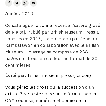
CONTACT
Année
2013
DATE
CGU
DESCRITPTION
Ce
catalogue raisonné
recense l'œuvre gravé
CGV
de R Kitaj. Publié par British Museum Press à
Londres en 2013, il a été établi par Jennifer
SUIVEZ-NOUS
Ramkalawon en collaboration avec le British
Museum. L'ouvrage se compose de 256
INSTAGRAM
pages illustrées en couleur au format de 30
centimètres.
FACEBOOK
Édité par
British museum press (London)
TWITTER
ÉDITÉ
PAR
PINTEREST
FORMAT
ÉTAT
Vous gérez les droits ou la succession d'un
artiste ? Ne restez pas sur un format papier.
OAM sécurise, numérise et donne de la