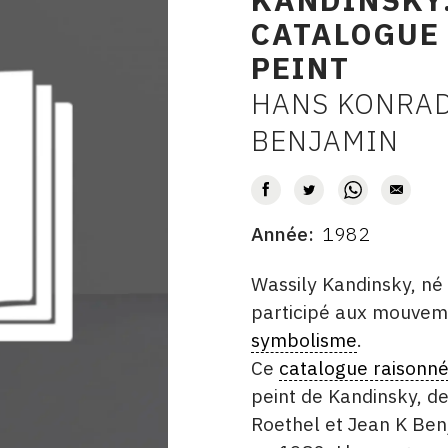
CATALOGUE 
PEINT
HANS KONRAD
AUTEUR
BENJAMIN
Année
1982
DATE
DESCRITPTION
Wassily Kandinsky, n
participé aux mouveme
symbolisme
.
Ce
catalogue raisonn
peint de Kandinsky, d
Roethel et Jean K Benja