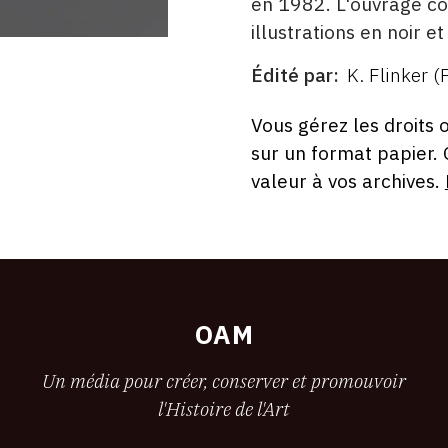
en 1982. L'ouvrage c
illustrations en noir e
Édité par
K. Flinker (
ÉDITÉ
PAR
FORMAT
ÉTAT
Vous gérez les droits 
sur un format papier.
valeur à vos archives.
OAM
Un média pour créer, conserver et promouvoir
l'Histoire de l'Art