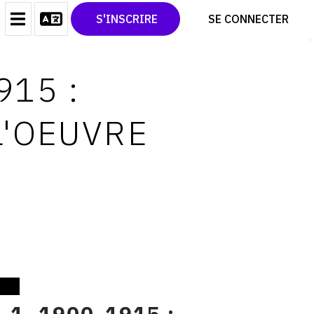
CONTACT
TWITTER
S'INSCRIRE
SE CONNECTER
CGU
PINTEREST
CGV
915 :
L'OEUVRE
1, 1900-1915 :