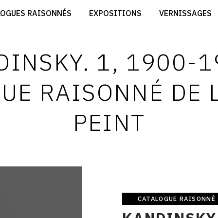
CRÉER SON SITE ARTISTE
LOGUES RAISONNÉS
EXPOSITIONS
VERNISSAGES
CRÉER SON CATALOGUE D'EXPO
RT
PUBLIER SES EXPOSITIONS
ES
DEVENIR CONTRIBUTEUR
INSKY. 1, 1900-1
UE RAISONNÉ DE 
PEINT
CATALOGUE RAISONNÉ
Catalogue
KANDINSKY. 
raisonné