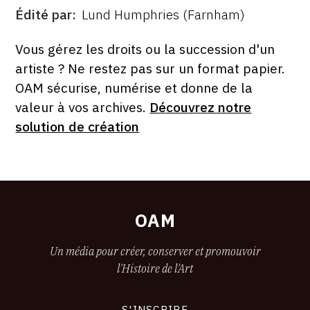
Édité par
Lund Humphries (Farnham)
ÉDITÉ
PAR
FORMAT
ÉTAT
Vous gérez les droits ou la succession d'un
artiste ? Ne restez pas sur un format papier.
OAM sécurise, numérise et donne de la
valeur à vos archives.
Découvrez notre
solution de création
OAM
Un média pour créer, conserver et promouvoir
l'Histoire de l'Art
S'INSCRIRE