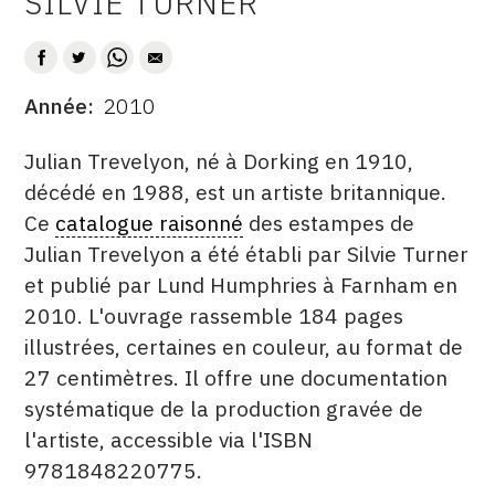
SILVIE TURNER
AUTEUR
CONTACT
CGU
Année
2010
DATE
CGV
DESCRITPTION
Julian Trevelyon, né à Dorking en 1910,
décédé en 1988, est un artiste britannique.
SUIVEZ-NOUS
Ce
catalogue raisonné
des estampes de
Julian Trevelyon a été établi par Silvie Turner
INSTAGRAM
et publié par Lund Humphries à Farnham en
FACEBOOK
2010. L'ouvrage rassemble 184 pages
illustrées, certaines en couleur, au format de
TWITTER
27 centimètres. Il offre une documentation
PINTEREST
systématique de la production gravée de
l'artiste, accessible via l'ISBN
9781848220775.