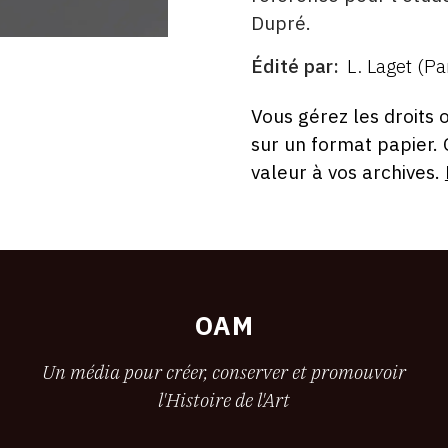
Dupré.
Édité par
L. Laget (Pa
ÉDITÉ
PAR
FORMAT
ÉTAT
Vous gérez les droits 
sur un format papier.
valeur à vos archives.
OAM
Un média pour créer, conserver et promouvoir
l'Histoire de l'Art