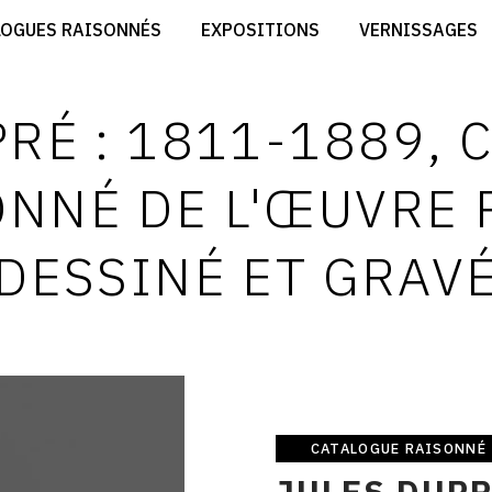
CRÉER SON SITE ARTISTE
LOGUES RAISONNÉS
EXPOSITIONS
VERNISSAGES
CRÉER SON CATALOGUE D'EXPO
RT
PUBLIER SES EXPOSITIONS
ES
DEVENIR CONTRIBUTEUR
PRÉ : 1811-1889, 
NNÉ DE L'ŒUVRE 
DESSINÉ ET GRAV
CATALOGUE RAISONNÉ
Catalogue
JULES DUPR
raisonné