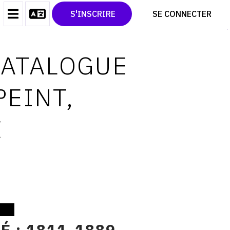
CONTACT
TWITTER
S'INSCRIRE
SE CONNECTER
CGU
PINTEREST
CGV
CATALOGUE
PEINT,
É
É : 1811-1889,