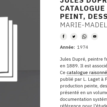
CATALOGUE
PEINT, DES
MARIE-MADEL
AUTEUR
Année
1974
DATE
DESCRITPTION
Jules Dupré, peintre 
en 1889. Il est assoc
Ce
catalogue raisonn
publié par L. Laget à 
production peinte, des
présenté en un volume
documentation systéma
référence pour l'étude