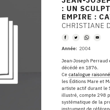
: UN SCULP
EMPIRE : C
CHRISTIANE 
AUTEUR
Année
2004
DATE
DESCRITPTION
Jean-Joseph Perraud 
décédé en 1876.
Ce
catalogue raisonn
les Éditions Mare et 
artiste actif durant l
illustré, compte 298 
systématique de la pro
instrument de référen