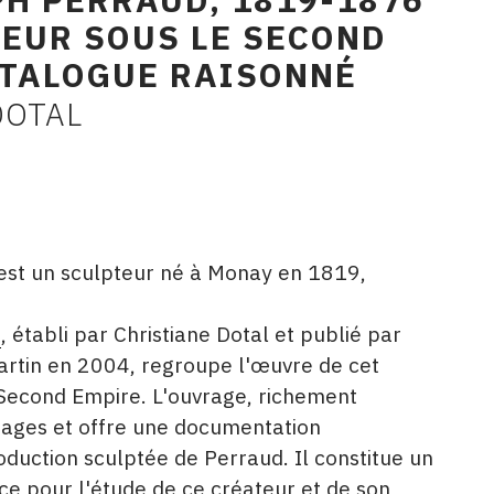
TEUR SOUS LE SECOND
ATALOGUE RAISONNÉ
DOTAL
est un sculpteur né à Monay en 1819,
é
, établi par Christiane Dotal et publié par
Martin en 2004, regroupe l'œuvre de cet
e Second Empire. L'ouvrage, richement
pages et offre une documentation
duction sculptée de Perraud. Il constitue un
ce pour l'étude de ce créateur et de son