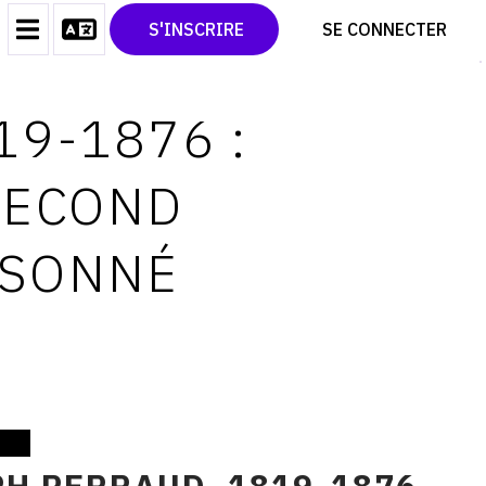
CONTACT
TWITTER
S'INSCRIRE
SE CONNECTER
CGU
PINTEREST
CGV
19-1876 :
SECOND
ISONNÉ
H PERRAUD, 1819-1876