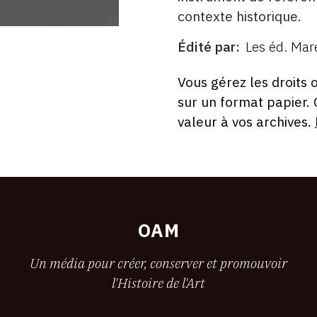
contexte historique.
Édité par
Les éd. Mare
ÉDITÉ
PAR
FORMAT
ÉTAT
Vous gérez les droits 
sur un format papier.
valeur à vos archives.
OAM
Un média pour créer, conserver et promouvoir
l'Histoire de l'Art