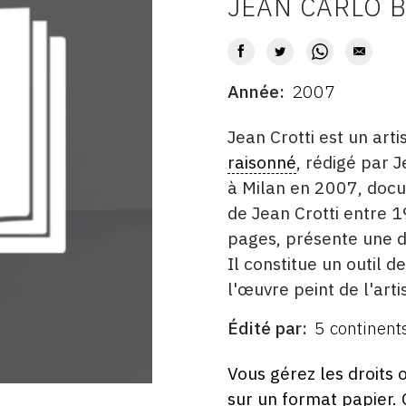
JEAN CARLO 
AUTEUR
Année
2007
DATE
DESCRITPTION
Jean Crotti est un ar
raisonné
, rédigé par J
à Milan en 2007, docu
de Jean Crotti entre 
pages, présente une do
Il constitue un outil 
l'œuvre peint de l'arti
Édité par
5 continent
ÉDITÉ
PAR
FORMAT
ÉTAT
Vous gérez les droits 
sur un format papier.