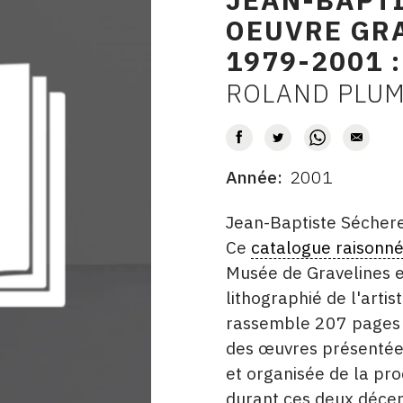
OEUVRE GRA
1979-2001 
ROLAND PLU
AUTEUR
Année
2001
DATE
DESCRITPTION
Jean-Baptiste Séchere
Ce
catalogue raisonn
Musée de Gravelines e
lithographié de l'arti
rassemble 207 pages e
des œuvres présentées
et organisée de la pro
durant ces deux décen