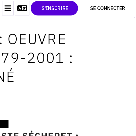
CONTACT
TWITTER
S'INSCRIRE
SE CONNECTER
CGU
PINTEREST
CGV
: OEUVRE
79-2001 :
NÉ
STE SÉCHERET :