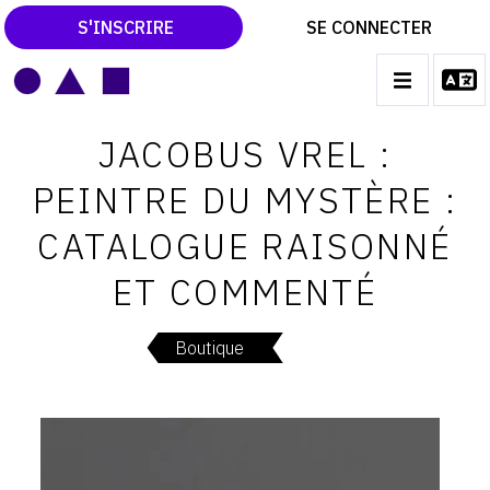
S'INSCRIRE
SE CONNECTER
LE MAGAZINE
Main
JACOBUS VREL :
navigation
CATALOGUES RAISONNÉS
PEINTRE DU MYSTÈRE :
LES EXPOSITIONS
CATALOGUE RAISONNÉ
LES VERNISSAGES
ET COMMENTÉ
ARCHIVES DES EXPOSITIONS
ACTUALITÉS DU MONDE DE L'ART
Boutique
LIBRAIRIE : LIVRES & CATALOGUES
LEXIQUE ARTISTIQUE