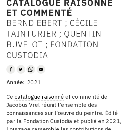
CATALOGUE RAISONNÉ
CONTACT
ET COMMENTÉ
CGU
BERND EBERT ; CÉCILE
AUTEUR
TAINTURIER ; QUENTIN
CGV
BUVELOT ; FONDATION
SUIVEZ-NOUS
CUSTODIA
INSTAGRAM
FACEBOOK
Année
2021
DATE
TWITTER
DESCRITPTION
Ce
catalogue raisonné
et commenté de
PINTEREST
Jacobus Vrel réunit l'ensemble des
connaissances sur l'œuvre du peintre. Édité
par la Fondation Custodia et publié en 2021,
l'ouvrage rassemble les contributions de