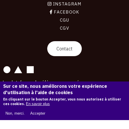
INSTAGRAM
FACEBOOK
CGU
CGV
contact
Contact
La plateforme de référence pour créer,
Sur ce site, nous améliorons votre expérience
conserver et promouvoir l'Histoire de l'Art.
d'utilisation à l'aide de cookies
Des catalogues raisonnés aux archives
d'expositions.
En cliquant sur le bouton Accepter, vous nous autorisez à utiliser
ces cookies.
En savoir plus
43 254 œuvres d'art — 7 587 expositions
Non, merci.
Accepter
Copyright © OAM 2026. Tous droits réservés.