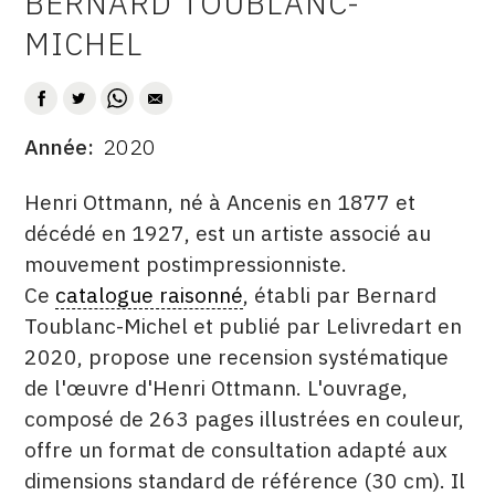
BERNARD TOUBLANC-
AUTEUR
CONTACT
MICHEL
CGU
CGV
Année
2020
DATE
DESCRITPTION
SUIVEZ-NOUS
Henri Ottmann, né à Ancenis en 1877 et
décédé en 1927, est un artiste associé au
mouvement postimpressionniste.
INSTAGRAM
Ce
catalogue raisonné
, établi par Bernard
FACEBOOK
Toublanc-Michel et publié par Lelivredart en
TWITTER
2020, propose une recension systématique
de l'œuvre d'Henri Ottmann. L'ouvrage,
PINTEREST
composé de 263 pages illustrées en couleur,
offre un format de consultation adapté aux
dimensions standard de référence (30 cm). Il