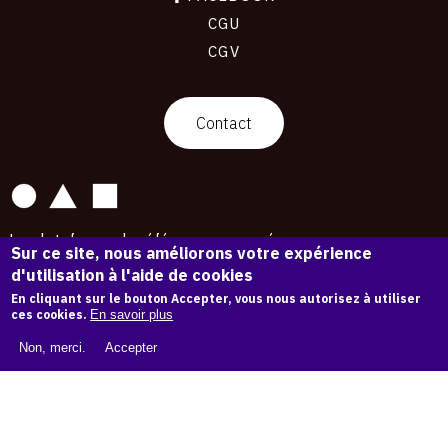
CGU
CGV
contact
Contact
La plateforme de référence pour créer,
Sur ce site, nous améliorons votre expérience
conserver et promouvoir l'Histoire de l'Art.
d'utilisation à l'aide de cookies
Des catalogues raisonnés aux archives
d'expositions.
En cliquant sur le bouton Accepter, vous nous autorisez à utiliser
ces cookies.
En savoir plus
43 254 œuvres d'art — 7 587 expositions
Non, merci.
Accepter
Copyright © OAM 2026. Tous droits réservés.