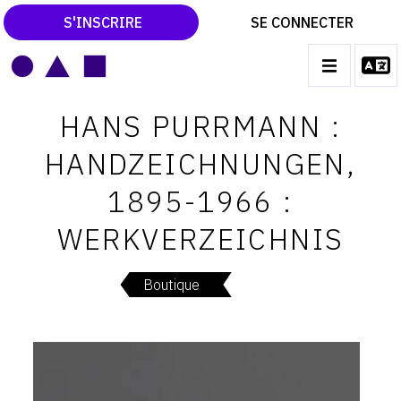
S'INSCRIRE
SE CONNECTER
LE MAGAZINE
Main
HANS PURRMANN :
navigation
CATALOGUES RAISONNÉS
HANDZEICHNUNGEN,
LES EXPOSITIONS
1895-1966 :
LES VERNISSAGES
WERKVERZEICHNIS
ARCHIVES DES EXPOSITIONS
ACTUALITÉS DU MONDE DE L'ART
Boutique
LIBRAIRIE : LIVRES & CATALOGUES
LEXIQUE ARTISTIQUE