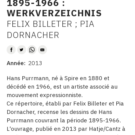
1895-1966 :
CONTACT
WERKVERZEICHNIS
CGU
FELIX BILLETER ; PIA
AUTEUR
DORNACHER
CGV
SUIVEZ-NOUS
Année
2013
DATE
INSTAGRAM
DESCRITPTION
Hans Purrmann, né à Spire en 1880 et
FACEBOOK
décédé en 1966, est un artiste associé au
mouvement expressionniste.
TWITTER
Ce répertoire, établi par Felix Billeter et Pia
PINTEREST
Dornacher, recense les dessins de Hans
Purrmann couvrant la période 1895-1966.
L'ouvrage, publié en 2013 par Hatje/Cantz à