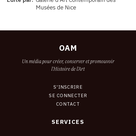
ÉDITÉ
Musées de Nice
PAR
FORMAT
ÉTAT
OAM
Un média pour créer, conserver et promouvoir
l'Histoire de l'Art
S'INSCRIRE
CONNEXION
SE CONNECTER
CONTACT
SERVICES
Footer
liens