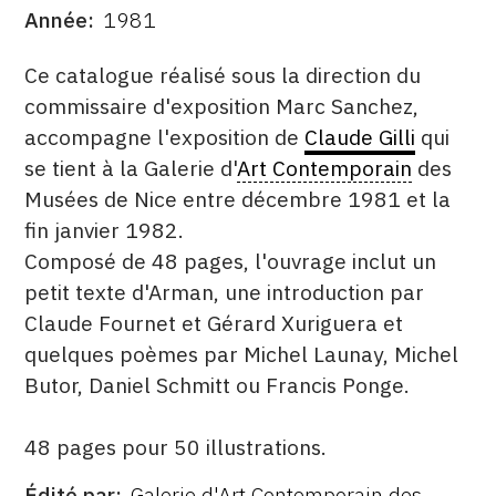
Année
1981
DATE
CONTACT
DESCRITPTION
Ce catalogue réalisé sous la direction du
CGU
commissaire d'exposition Marc Sanchez,
CGV
accompagne l'exposition de
Claude Gilli
qui
se tient à la Galerie d'
Art Contemporain
des
Musées de Nice entre décembre 1981 et la
SUIVEZ-NOUS
fin janvier 1982.
Composé de 48 pages, l'ouvrage inclut un
INSTAGRAM
petit texte d'Arman, une introduction par
FACEBOOK
Claude Fournet et Gérard Xuriguera et
quelques poèmes par Michel Launay, Michel
TWITTER
Butor, Daniel Schmitt ou Francis Ponge.
PINTEREST
48 pages pour 50 illustrations.
Édité par
Galerie d'Art Contemporain des