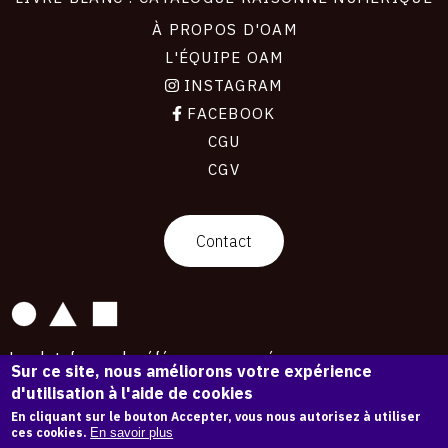
À PROPOS D'OAM
L'ÉQUIPE OAM
INSTAGRAM
FACEBOOK
CGU
CGV
contact
Contact
La plateforme de référence pour créer,
Sur ce site, nous améliorons votre expérience
conserver et promouvoir l'Histoire de l'Art.
d'utilisation à l'aide de cookies
Des catalogues raisonnés aux archives
d'expositions.
En cliquant sur le bouton Accepter, vous nous autorisez à utiliser
ces cookies.
En savoir plus
43 254 œuvres d'art — 7 587 expositions