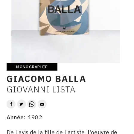
SERVICES
CRÉER SON CATALOGUE RAISONNÉ
ABONNEMENTS DÉDIÉS AUX GALERISTES
CRÉER SON SITE ARTISTE
CRÉER SON CATALOGUE D'EXPO
MONOGRAPHIE
PUBLIER SES EXPOSITIONS
Monographie
GIACOMO BALLA
DEVENIR CONTRIBUTEUR
GIOVANNI LISTA
AUTEUR
À PROPOS
Année
1982
L'ÉQUIPE OAM
DATE
DESCRITPTION
À PROPOS D'OAM
De l'avis de la fille de l'artiste, l'oeuvre de