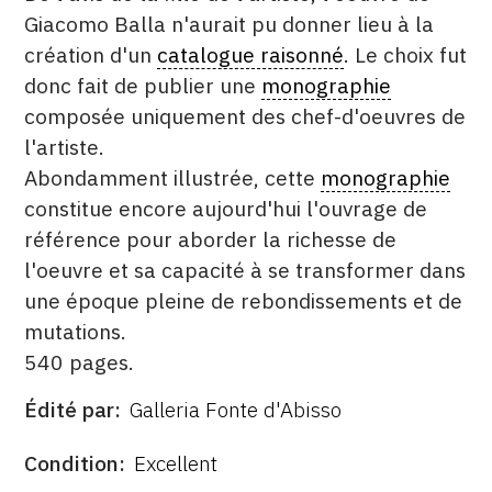
Giacomo Balla n'aurait pu donner lieu à la
CONTACT
création d'un
catalogue raisonné
. Le choix fut
CGU
donc fait de publier une
monographie
composée uniquement des chef-d'oeuvres de
CGV
l'artiste.
Abondamment illustrée, cette
monographie
SUIVEZ-NOUS
constitue encore aujourd'hui l'ouvrage de
référence pour aborder la richesse de
INSTAGRAM
l'oeuvre et sa capacité à se transformer dans
une époque pleine de rebondissements et de
FACEBOOK
mutations.
TWITTER
540 pages.
PINTEREST
Édité par
Galleria Fonte d'Abisso
ÉDITÉ
PAR
FORMAT
ÉTAT
Condition
Excellent