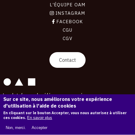
L'ÉQUIPE OAM
INSTAGRAM
FACEBOOK
CGU
CGV
contact
Contact
La plateforme de référence pour créer,
Sur ce site, nous améliorons votre expérience
conserver et promouvoir l'Histoire de l'Art.
d'utilisation à l'aide de cookies
Des catalogues raisonnés aux archives
d'expositions.
En cliquant sur le bouton Accepter, vous nous autorisez à utiliser
ces cookies.
En savoir plus
43 178 œuvres d'art — 7 586 expositions
Non, merci.
Accepter
Copyright © OAM 2026. Tous droits réservés.