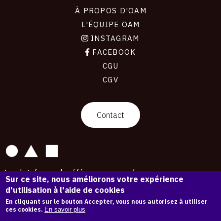
À PROPOS D'OAM
L'ÉQUIPE OAM
INSTAGRAM
FACEBOOK
CGU
CGV
contact
Contact
La plateforme de référence pour créer,
Sur ce site, nous améliorons votre expérience
conserver et promouvoir l'Histoire de l'Art.
d'utilisation à l'aide de cookies
Des catalogues raisonnés aux archives
d'expositions.
En cliquant sur le bouton Accepter, vous nous autorisez à utiliser
ces cookies.
En savoir plus
43 254 œuvres d'art — 7 587 expositions