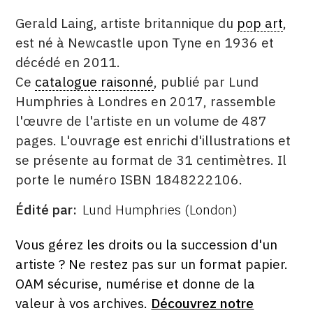
DESCRITPTION
CONTACT
Gerald Laing, artiste britannique du
pop art
,
est né à Newcastle upon Tyne en 1936 et
CGU
décédé en 2011.
CGV
Ce
catalogue raisonné
, publié par Lund
Humphries à Londres en 2017, rassemble
l'œuvre de l'artiste en un volume de 487
SUIVEZ-NOUS
pages. L'ouvrage est enrichi d'illustrations et
se présente au format de 31 centimètres. Il
INSTAGRAM
porte le numéro ISBN 1848222106.
FACEBOOK
Édité par
Lund Humphries (London)
ÉDITÉ
TWITTER
PAR
FORMAT
ÉTAT
Vous gérez les droits ou la succession d'un
PINTEREST
artiste ? Ne restez pas sur un format papier.
OAM sécurise, numérise et donne de la
valeur à vos archives.
Découvrez notre