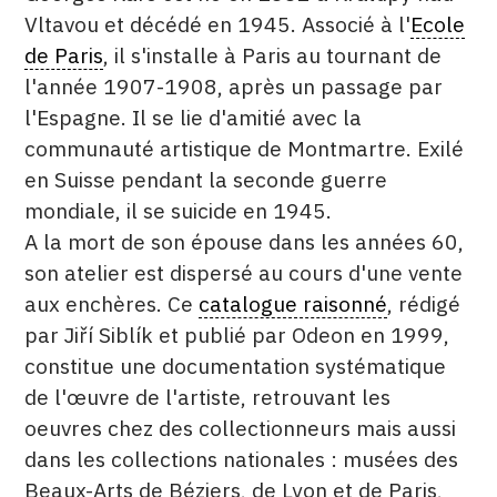
Vltavou et décédé en 1945. Associé à l'
Ecole
CONTACT
de Paris
, il s'installe à Paris au tournant de
CGU
l'année 1907-1908, après un passage par
l'Espagne. Il se lie d'amitié avec la
CGV
communauté artistique de Montmartre. Exilé
en Suisse pendant la seconde guerre
SUIVEZ-NOUS
mondiale, il se suicide en 1945.
A la mort de son épouse dans les années 60,
INSTAGRAM
son atelier est dispersé au cours d'une vente
aux enchères. Ce
catalogue raisonné
, rédigé
FACEBOOK
par Jiří Siblík et publié par Odeon en 1999,
TWITTER
constitue une documentation systématique
de l'œuvre de l'artiste, retrouvant les
PINTEREST
oeuvres chez des collectionneurs mais aussi
dans les collections nationales : musées des
Beaux-Arts de Béziers, de Lyon et de Paris,