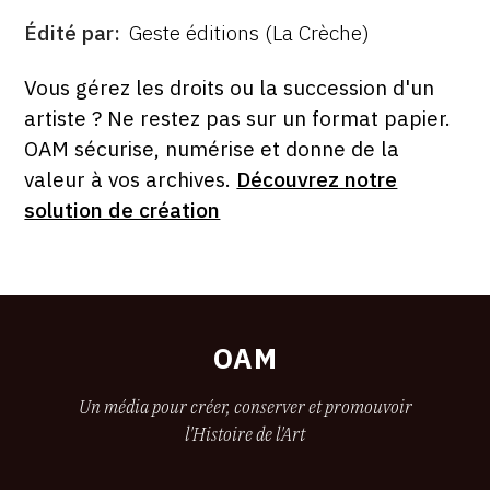
Édité par
Geste éditions (La Crèche)
ÉDITÉ
PAR
FORMAT
ÉTAT
Vous gérez les droits ou la succession d'un
artiste ? Ne restez pas sur un format papier.
OAM sécurise, numérise et donne de la
valeur à vos archives.
Découvrez notre
solution de création
OAM
Un média pour créer, conserver et promouvoir
l'Histoire de l'Art