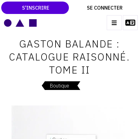
S'INSCRIRE
SE CONNECTER
LE MAGAZINE
Main
GASTON BALANDE :
navigation
CATALOGUES RAISONNÉS
CATALOGUE RAISONNÉ.
LES EXPOSITIONS
TOME II
LES VERNISSAGES
ARCHIVES DES EXPOSITIONS
Boutique
ACTUALITÉS DU MONDE DE L'ART
LIBRAIRIE : LIVRES & CATALOGUES
LEXIQUE ARTISTIQUE