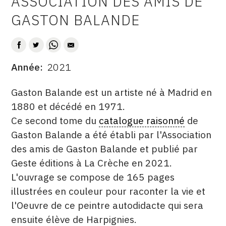
ASSOCIATION DES AMIS DE
AUTEUR
CONTACT
GASTON BALANDE
CGU
CGV
Année
2021
DATE
DESCRITPTION
SUIVEZ-NOUS
Gaston Balande est un artiste né à Madrid en
1880 et décédé en 1971.
Ce second tome du
catalogue raisonné
de
INSTAGRAM
Gaston Balande a été établi par l'Association
FACEBOOK
des amis de Gaston Balande et publié par
TWITTER
Geste éditions à La Crèche en 2021.
L'ouvrage se compose de 165 pages
PINTEREST
illustrées en couleur pour raconter la vie et
l'Oeuvre de ce peintre autodidacte qui sera
ensuite élève de Harpignies.