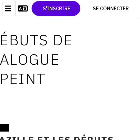
CONTACT
TWITTER
S'INSCRIRE
SE CONNECTER
CGU
PINTEREST
CGV
DÉBUTS DE
TALOGUE
 PEINT
AZILLE ET LES DÉBUTS