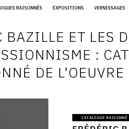
CRÉER SON SITE ARTISTE
LOGUES RAISONNÉS
EXPOSITIONS
VERNISSAGES
CRÉER SON CATALOGUE D'EXPO
RT
PUBLIER SES EXPOSITIONS
ES
DEVENIR CONTRIBUTEUR
 BAZILLE ET LES 
ESSIONNISME : CA
NNÉ DE L'OEUVRE
CATALOGUE RAISONNÉ
Catalogue
FRÉDÉRIC B
raisonné