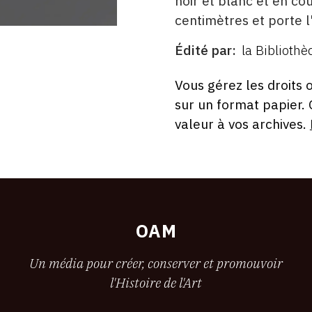
noir et blanc et en co
centimètres et porte
Édité par
la Bibliothè
ÉDITÉ
PAR
FORMAT
ÉTAT
Vous gérez les droits 
sur un format papier.
valeur à vos archives.
OAM
Un média pour créer, conserver et promouvoir
l'Histoire de l'Art