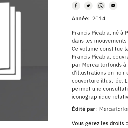
AUTEUR
Année
2014
DATE
DESCRITPTION
Francis Picabia, né à 
dans les mouvements
Ce volume constitue l
Francis Picabia, couv
par Mercartorfonds à 
d'illustrations en noir
couverture illustrée. 
permet une consultati
iconographique relativ
Édité par
Mercartorfo
ÉDITÉ
PAR
FORMAT
ÉTAT
Vous gérez les droits 