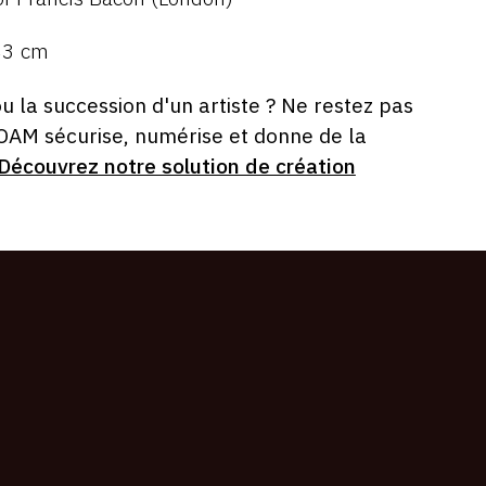
43 cm
ou la succession d'un artiste ? Ne restez pas
 OAM sécurise, numérise et donne de la
Découvrez notre solution de création