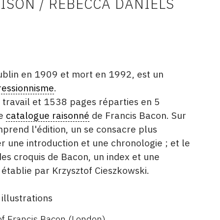
ISON / REBECCA DANIELS
ublin en 1909 et mort en 1992, est un
ressionnisme
.
e travail et 1538 pages réparties en 5
le
catalogue raisonné
de Francis Bacon. Sur
prend l'édition, un se consacre plus
er
une introduction et une chronologie ; et le
es croquis de Bacon, un index et une
e établie par Krzysztof Cieszkowski.
llustrations
of Francis Bacon (London)