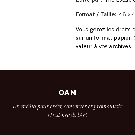
ÉDITÉ
PAR
FORMAT
Format / Taille
48 x 
ÉTAT
Vous gérez les droits 
sur un format papier.
valeur à vos archives.
OAM
Un média pour créer, conserver et promouvoir
l'Histoire de l'Art