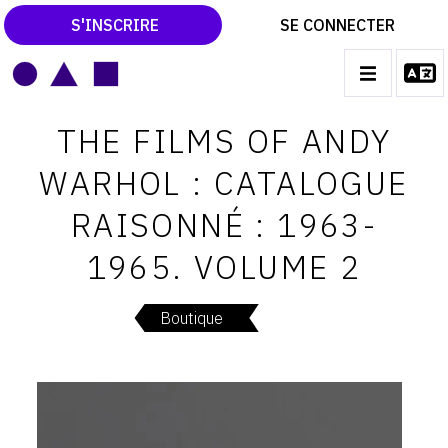
S'INSCRIRE
SE CONNECTER
LE MAGAZINE
Main
THE FILMS OF ANDY
navigation
CATALOGUES RAISONNÉS
WARHOL : CATALOGUE
LES EXPOSITIONS
RAISONNÉ : 1963-
LES VERNISSAGES
1965. VOLUME 2
ARCHIVES DES EXPOSITIONS
ACTUALITÉS DU MONDE DE L'ART
Boutique
LIBRAIRIE : LIVRES & CATALOGUES
LEXIQUE ARTISTIQUE