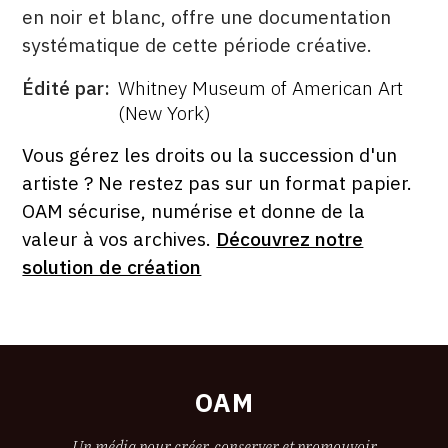
en noir et blanc, offre une documentation
systématique de cette période créative.
Édité par
Whitney Museum of American Art
ÉDITÉ
(New York)
PAR
FORMAT
ÉTAT
Vous gérez les droits ou la succession d'un
artiste ? Ne restez pas sur un format papier.
OAM sécurise, numérise et donne de la
valeur à vos archives.
Découvrez notre
solution de création
OAM
Un média pour créer, conserver et promouvoir