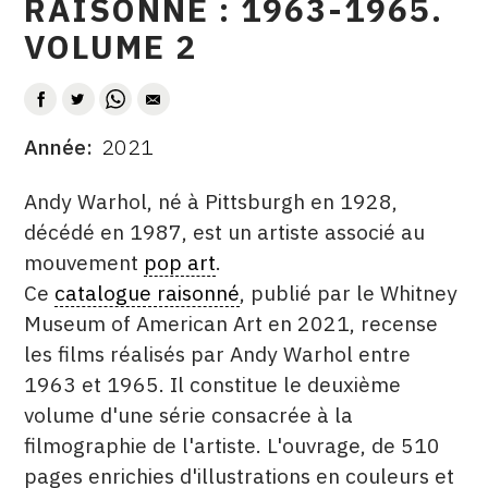
RAISONNÉ : 1963-1965.
CONTACT
VOLUME 2
CGU
AUTEUR
CGV
Année
2021
DATE
DESCRITPTION
SUIVEZ-NOUS
Andy Warhol, né à Pittsburgh en 1928,
décédé en 1987, est un artiste associé au
mouvement
pop art
.
INSTAGRAM
Ce
catalogue raisonné
, publié par le Whitney
FACEBOOK
Museum of American Art en 2021, recense
TWITTER
les films réalisés par Andy Warhol entre
1963 et 1965. Il constitue le deuxième
PINTEREST
volume d'une série consacrée à la
filmographie de l'artiste. L'ouvrage, de 510
pages enrichies d'illustrations en couleurs et