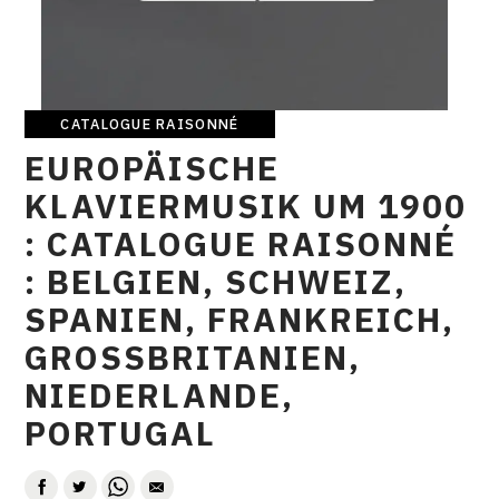
CONTACT
CGU
CGV
CATALOGUE RAISONNÉ
Catalogue
EUROPÄISCHE
raisonné
KLAVIERMUSIK UM 1900
SUIVEZ-NOUS
: CATALOGUE RAISONNÉ
INSTAGRAM
: BELGIEN, SCHWEIZ,
SPANIEN, FRANKREICH,
FACEBOOK
GROSSBRITANIEN,
TWITTER
NIEDERLANDE,
PINTEREST
PORTUGAL
AUTEUR