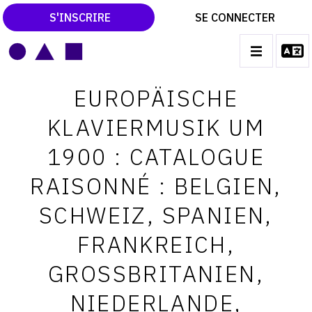
S'INSCRIRE
SE CONNECTER
LE MAGAZINE
Main
EUROPÄISCHE
navigation
CATALOGUES RAISONNÉS
KLAVIERMUSIK UM
LES EXPOSITIONS
1900 : CATALOGUE
LES VERNISSAGES
RAISONNÉ : BELGIEN,
ARCHIVES DES EXPOSITIONS
SCHWEIZ, SPANIEN,
ACTUALITÉS DU MONDE DE L'ART
FRANKREICH,
LIBRAIRIE : LIVRES & CATALOGUES
GROSSBRITANIEN,
LEXIQUE ARTISTIQUE
NIEDERLANDE,