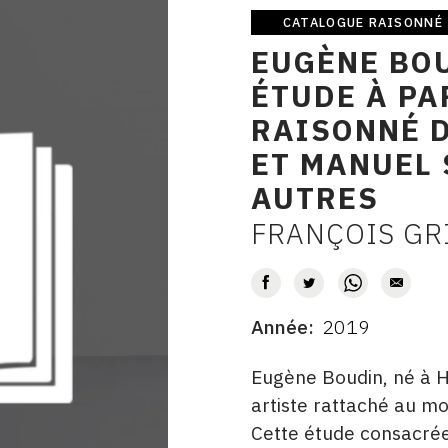
CATALOGUE RAISONNÉ
Catalogue
EUGÈNE BOU
raisonné
ÉTUDE À PA
RAISONNÉ 
ET MANUEL 
AUTRES
FRANÇOIS GR
AUTEUR
Année
2019
DATE
DESCRITPTION
Eugène Boudin, né à H
artiste rattaché au m
Cette étude consacrée