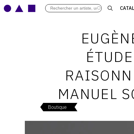
LES VERNISSAGES
CATA
ARCHIVES DES EXPOSITIONS
ACTUALITÉS DU MONDE DE L'A
LIBRAIRIE : LIVRES & CATALOGU
EUGÈNE
LEXIQUE ARTISTIQUE
ÉTUDE
RAISONN
MANUEL S
Boutique