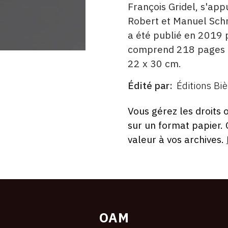
François Gridel, s'app
Robert et Manuel Schmi
a été publié en 2019 p
comprend 218 pages il
22 x 30 cm.
Édité par
Éditions Bi
ÉDITÉ
PAR
FORMAT
ÉTAT
Vous gérez les droits 
sur un format papier.
valeur à vos archives.
OAM