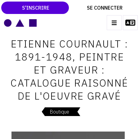
S'INSCRIRE
SE CONNECTER
LE MAGAZINE
Main
ETIENNE COURNAULT :
navigation
CATALOGUES RAISONNÉS
1891-1948, PEINTRE
LES EXPOSITIONS
ET GRAVEUR :
LES VERNISSAGES
CATALOGUE RAISONNÉ
ARCHIVES DES EXPOSITIONS
DE L'OEUVRE GRAVÉ
ACTUALITÉS DU MONDE DE L'ART
LIBRAIRIE : LIVRES & CATALOGUES
Boutique
LEXIQUE ARTISTIQUE