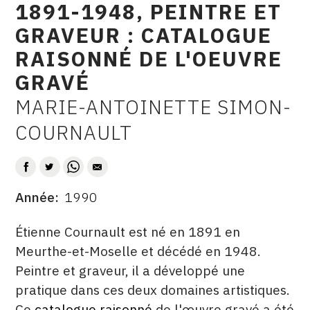
1891-1948, PEINTRE ET
CONTACT
GRAVEUR : CATALOGUE
CGU
RAISONNÉ DE L'OEUVRE
CGV
GRAVÉ
MARIE-ANTOINETTE SIMON-
AUTEUR
SUIVEZ-NOUS
COURNAULT
INSTAGRAM
FACEBOOK
Année
1990
DATE
TWITTER
DESCRITPTION
Étienne Cournault est né en 1891 en
PINTEREST
Meurthe-et-Moselle et décédé en 1948.
Peintre et graveur, il a développé une
pratique dans ces deux domaines artistiques.
Ce
catalogue raisonné
de l'œuvre gravé a été