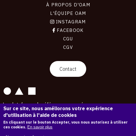
À PROPOS D'OAM
L'ÉQUIPE OAM
INSTAGRAM
FACEBOOK
CGU
CGV
contact
Contact
La plateforme de référence pour créer,
Sur ce site, nous améliorons votre expérience
conserver et promouvoir l'Histoire de l'Art.
d'utilisation à l'aide de cookies
Des catalogues raisonnés aux archives
d'expositions.
En cliquant sur le bouton Accepter, vous nous autorisez à utiliser
ces cookies.
En savoir plus
43 182 œuvres d'art — 7 586 expositions