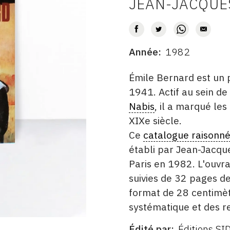
JEAN-JACQUE
AUTEUR
Année
1982
DATE
DESCRITPTION
Émile Bernard est un 
1941. Actif au sein d
Nabis
, il a marqué le
XIXe siècle.
Ce
catalogue raisonn
établi par Jean-Jacque
Paris en 1982. L'ouvr
suivies de 32 pages de
format de 28 centimèt
systématique et des re
Édité par
Éditions SID