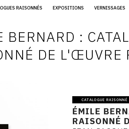
CRÉER SON SITE ARTISTE
LOGUES RAISONNÉS
EXPOSITIONS
VERNISSAGES
CRÉER SON CATALOGUE D'EXPO
RT
PUBLIER SES EXPOSITIONS
ES
DEVENIR CONTRIBUTEUR
E BERNARD : CATA
ONNÉ DE L'ŒUVRE 
CATALOGUE RAISONNÉ
Catalogue
ÉMILE BERN
raisonné
RAISONNÉ D