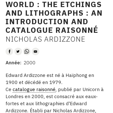
WORLD : THE ETCHINGS
CONTACT
AND LITHOGRAPHS : AN
CGU
INTRODUCTION AND
CGV
CATALOGUE RAISONNÉ
NICHOLAS ARDIZZONE
AUTEUR
SUIVEZ-NOUS
INSTAGRAM
Année
2000
DATE
FACEBOOK
DESCRITPTION
Edward Ardizzone est né à Haïphong en
TWITTER
1900 et décédé en 1979.
Ce
catalogue raisonné
, publié par Unicorn à
PINTEREST
Londres en 2000, est consacré aux eaux-
fortes et aux lithographies d'Edward
Ardizzone. Établi par Nicholas Ardizzone,