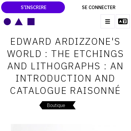
S'INSCRIRE
SE CONNECTER
LE MAGAZINE
Main
EDWARD ARDIZZONE'S
navigation
CATALOGUES RAISONNÉS
WORLD : THE ETCHINGS
LES EXPOSITIONS
AND LITHOGRAPHS : AN
LES VERNISSAGES
INTRODUCTION AND
ARCHIVES DES EXPOSITIONS
CATALOGUE RAISONNÉ
ACTUALITÉS DU MONDE DE L'ART
LIBRAIRIE : LIVRES & CATALOGUES
Boutique
LEXIQUE ARTISTIQUE