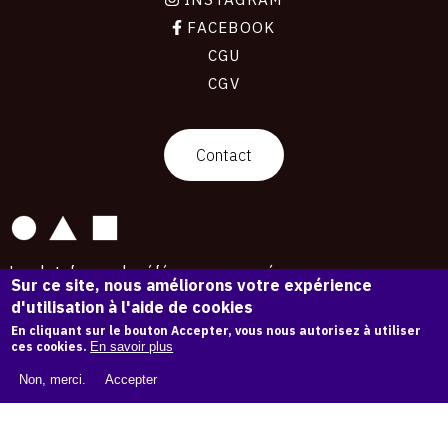
FACEBOOK
CGU
CGV
contact
Contact
La plateforme de référence pour créer,
Sur ce site, nous améliorons votre expérience
conserver et promouvoir l'Histoire de l'Art.
d'utilisation à l'aide de cookies
Des catalogues raisonnés aux archives
d'expositions.
En cliquant sur le bouton Accepter, vous nous autorisez à utiliser
ces cookies.
En savoir plus
43 254 œuvres d'art — 7 587 expositions
Non, merci.
Accepter
Copyright © OAM 2026. Tous droits réservés.