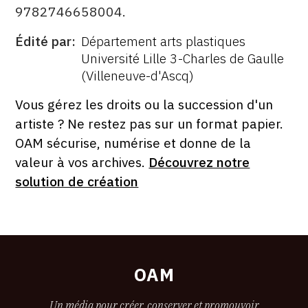
9782746658004.
Édité par
Département arts plastiques
ÉDITÉ
Université Lille 3-Charles de Gaulle
PAR
(Villeneuve-d'Ascq)
FORMAT
ÉTAT
Vous gérez les droits ou la succession d'un
artiste ? Ne restez pas sur un format papier.
OAM sécurise, numérise et donne de la
valeur à vos archives.
Découvrez notre
solution de création
OAM
Un média pour créer, conserver et promouvoir