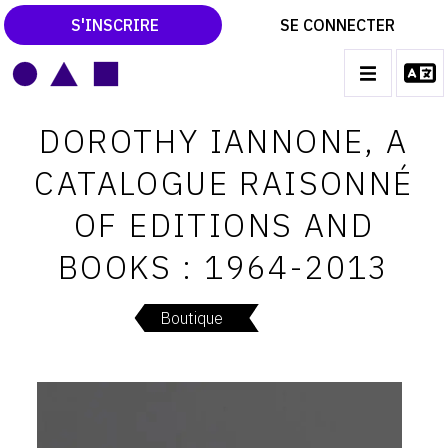
S'INSCRIRE
SE CONNECTER
LE MAGAZINE
Main
DOROTHY IANNONE, A
navigation
CATALOGUES RAISONNÉS
CATALOGUE RAISONNÉ
LES EXPOSITIONS
OF EDITIONS AND
LES VERNISSAGES
BOOKS : 1964-2013
ARCHIVES DES EXPOSITIONS
ACTUALITÉS DU MONDE DE L'ART
Boutique
LIBRAIRIE : LIVRES & CATALOGUES
LEXIQUE ARTISTIQUE