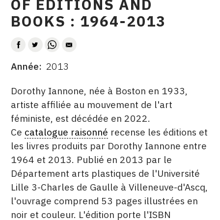
OF EDITIONS AND
CONTACT
BOOKS : 1964-2013
CGU
AUTEUR
CGV
Année
2013
DATE
DESCRITPTION
SUIVEZ-NOUS
Dorothy Iannone, née à Boston en 1933,
artiste affiliée au mouvement de l'art
féministe, est décédée en 2022.
INSTAGRAM
Ce
catalogue raisonné
recense les éditions et
FACEBOOK
les livres produits par Dorothy Iannone entre
TWITTER
1964 et 2013. Publié en 2013 par le
Département arts plastiques de l'Université
PINTEREST
Lille 3-Charles de Gaulle à Villeneuve-d'Ascq,
l'ouvrage comprend 53 pages illustrées en
noir et couleur. L'édition porte l'ISBN