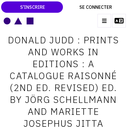
S'INSCRIRE
SE CONNECTER
LE MAGAZINE
Main
DONALD JUDD : PRINTS
navigation
CATALOGUES RAISONNÉS
AND WORKS IN
LES EXPOSITIONS
EDITIONS : A
LES VERNISSAGES
CATALOGUE RAISONNÉ
ARCHIVES DES EXPOSITIONS
(2ND ED. REVISED) ED.
ACTUALITÉS DU MONDE DE L'ART
BY JÖRG SCHELLMANN
LIBRAIRIE : LIVRES & CATALOGUES
AND MARIETTE
LEXIQUE ARTISTIQUE
JOSEPHUS JITTA