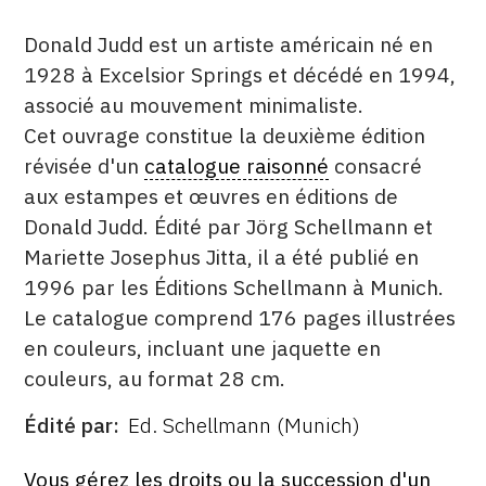
DATE
DESCRITPTION
Donald Judd est un artiste américain né en
1928 à Excelsior Springs et décédé en 1994,
associé au mouvement minimaliste.
Cet ouvrage constitue la deuxième édition
révisée d'un
catalogue raisonné
consacré
aux estampes et œuvres en éditions de
Donald Judd. Édité par Jörg Schellmann et
Mariette Josephus Jitta, il a été publié en
1996 par les Éditions Schellmann à Munich.
Le catalogue comprend 176 pages illustrées
en couleurs, incluant une jaquette en
couleurs, au format 28 cm.
Édité par
Ed. Schellmann (Munich)
ÉDITÉ
PAR
FORMAT
ÉTAT
Vous gérez les droits ou la succession d'un