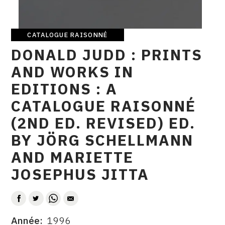
CONTACT
CGU
CATALOGUE RAISONNÉ
Catalogue
DONALD JUDD : PRINTS
raisonné
CGV
AND WORKS IN
EDITIONS : A
SUIVEZ-NOUS
CATALOGUE RAISONNÉ
(2ND ED. REVISED) ED.
INSTAGRAM
BY JÖRG SCHELLMANN
FACEBOOK
AND MARIETTE
TWITTER
JOSEPHUS JITTA
PINTEREST
AUTEUR
Année
1996