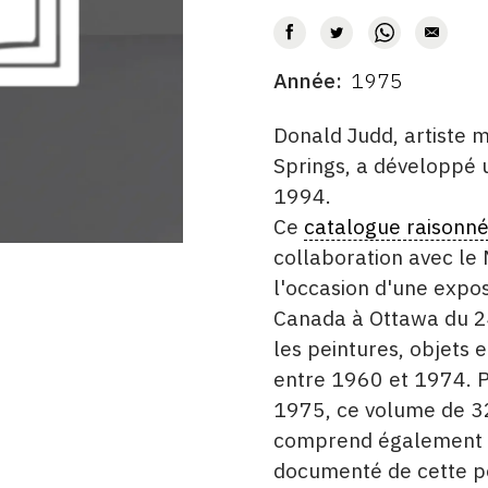
Année
1975
DATE
DESCRITPTION
Donald Judd, artiste 
Springs, a développé
1994.
Ce
catalogue raisonn
collaboration avec le
l'occasion d'une expos
Canada à Ottawa du 24
les peintures, objets e
entre 1960 et 1974. P
1975, ce volume de 32
comprend également u
documenté de cette pé