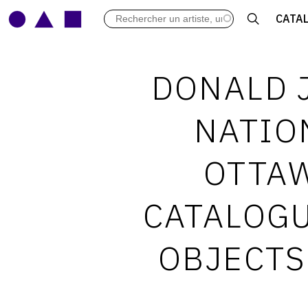
LES VERNISSAGES
CATA
ARCHIVES DES EXPOSITIONS
ACTUALITÉS DU MONDE DE L'A
LIBRAIRIE : LIVRES & CATALOGU
DONALD J
LEXIQUE ARTISTIQUE
NATIO
OTTAW
CATALOGU
OBJECTS