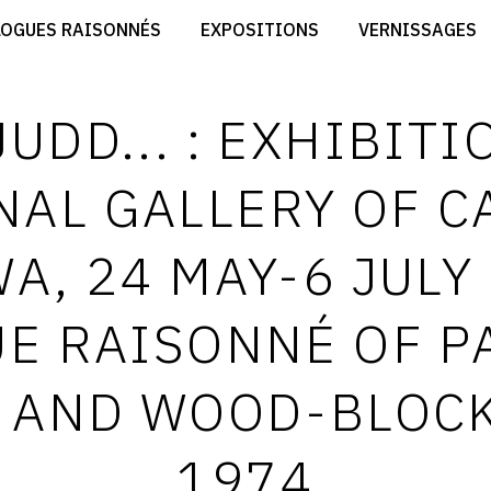
CRÉER SON SITE ARTISTE
LOGUES RAISONNÉS
EXPOSITIONS
VERNISSAGES
CRÉER SON CATALOGUE D'EXPO
RT
PUBLIER SES EXPOSITIONS
ES
DEVENIR CONTRIBUTEUR
UDD... : EXHIBITI
NAL GALLERY OF C
A, 24 MAY-6 JULY 
E RAISONNÉ OF P
 AND WOOD-BLOCK
1974