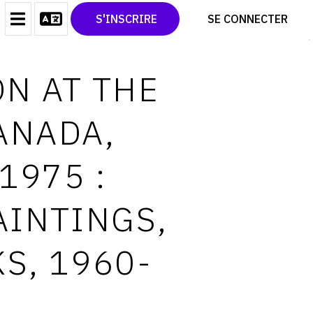
CONTACT
TWITTER
S'INSCRIRE
SE CONNECTER
CGU
PINTEREST
CGV
ON AT THE
ANADA,
1975 :
AINTINGS,
S, 1960-