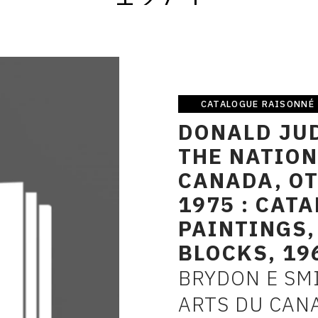
CATALOGUE RAISONNÉ
Catalogue
DONALD JUD
raisonné
THE NATION
CANADA, OT
1975 : CAT
PAINTINGS,
BLOCKS, 19
BRYDON E SMI
AUTEUR
ARTS DU CAN