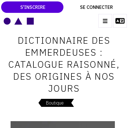
S'INSCRIRE
SE CONNECTER
LE MAGAZINE
Main
DICTIONNAIRE DES
navigation
CATALOGUES RAISONNÉS
EMMERDEUSES :
LES EXPOSITIONS
CATALOGUE RAISONNÉ,
LES VERNISSAGES
DES ORIGINES À NOS
ARCHIVES DES EXPOSITIONS
JOURS
ACTUALITÉS DU MONDE DE L'ART
LIBRAIRIE : LIVRES & CATALOGUES
Boutique
LEXIQUE ARTISTIQUE