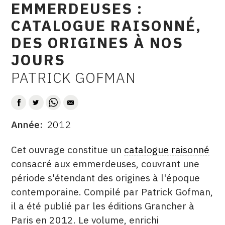
EMMERDEUSES :
CONTACT
CATALOGUE RAISONNÉ,
CGU
DES ORIGINES À NOS
CGV
JOURS
PATRICK GOFMAN
AUTEUR
SUIVEZ-NOUS
INSTAGRAM
Année
2012
DATE
FACEBOOK
DESCRITPTION
Cet ouvrage constitue un
catalogue raisonné
TWITTER
consacré aux emmerdeuses, couvrant une
période s'étendant des origines à l'époque
PINTEREST
contemporaine. Compilé par Patrick Gofman,
il a été publié par les éditions Grancher à
Paris en 2012. Le volume, enrichi