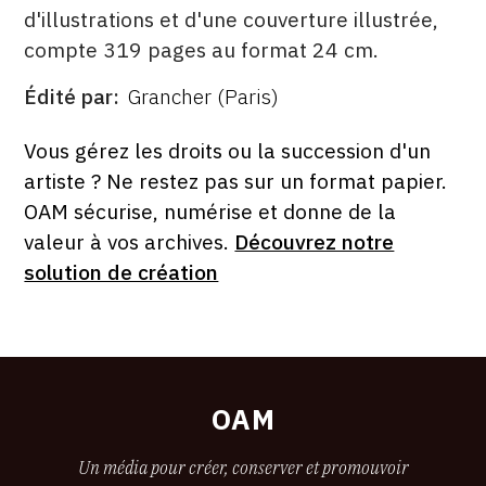
d'illustrations et d'une couverture illustrée,
compte 319 pages au format 24 cm.
Édité par
Grancher (Paris)
ÉDITÉ
PAR
FORMAT
ÉTAT
Vous gérez les droits ou la succession d'un
artiste ? Ne restez pas sur un format papier.
OAM sécurise, numérise et donne de la
valeur à vos archives.
Découvrez notre
solution de création
OAM
Un média pour créer, conserver et promouvoir