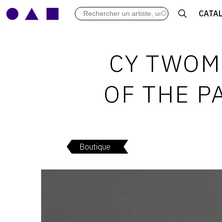
LES VERNISSAGES
CATA
ARCHIVES DES EXPOSITIONS
ACTUALITÉS DU MONDE DE L'A
LIBRAIRIE : LIVRES & CATALOGU
CY TWOM
LEXIQUE ARTISTIQUE
OF THE P
Boutique