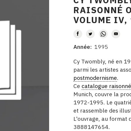
RAISONNÉ O
VOLUME IV,
AUTEUR
Année
1995
DATE
DESCRITPTION
Cy Twombly, né en 192
parmi les artistes asso
postmodernisme
.
Ce
catalogue raisonn
Munich, couvre la prod
1972-1995. Le quatri
et rassemble des illust
L'ouvrage, au format d
3888147654.