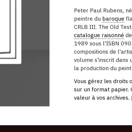
DESCRITPTION
Peter Paul Rubens, né
peintre du
baroque
fl
CRLB III. The Old Test
catalogue raisonné
de
1989 sous l'ISBN 090
compositions de l'arti
volume s'inscrit dans
la production du pein
Vous gérez les droits 
ÉDITÉ
FORMAT
ÉTAT
sur un format papier.
PAR
valeur à vos archives.