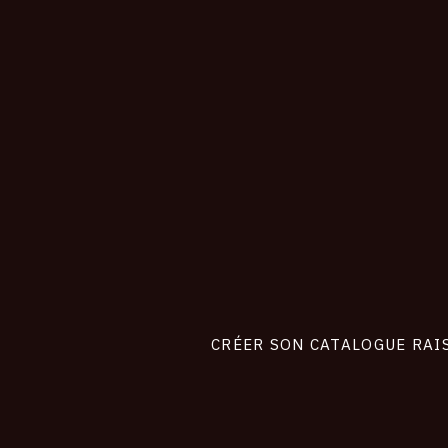
CONNEXION
Footer
liens
site
CRÉER SON CATALOGUE RAI