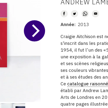
ANDREW LAM
AUTEUR
Année
2013
DATE
DESCRITPTION
Craigie Aitchison est
s'inscrit dans les pra
1954, il fut l’un des 
une exposition à la ga
et ses scènes religieus
ses couleurs vibrantes
et à ses études des an
Ce
catalogue raisonn
établi par Andrew Lam
Arts de Londres en 20
quatre pages illustré