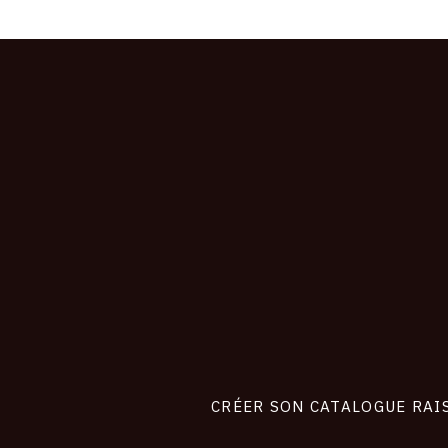
CONNEXION
Footer
liens
site
CRÉER SON CATALOGUE RAI