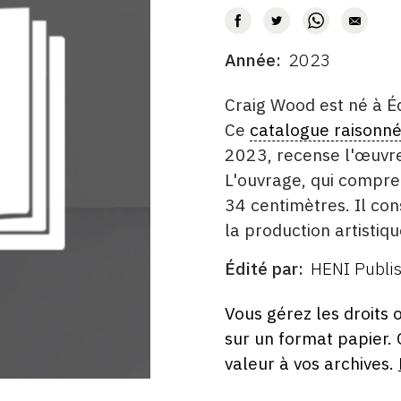
AUTEUR
Année
2023
DATE
DESCRITPTION
Craig Wood est né à 
Ce
catalogue raisonn
2023, recense l'œuvre
L'ouvrage, qui compre
34 centimètres. Il co
la production artistiq
Édité par
HENI Publis
ÉDITÉ
PAR
FORMAT
ÉTAT
Vous gérez les droits 
sur un format papier.
valeur à vos archives.