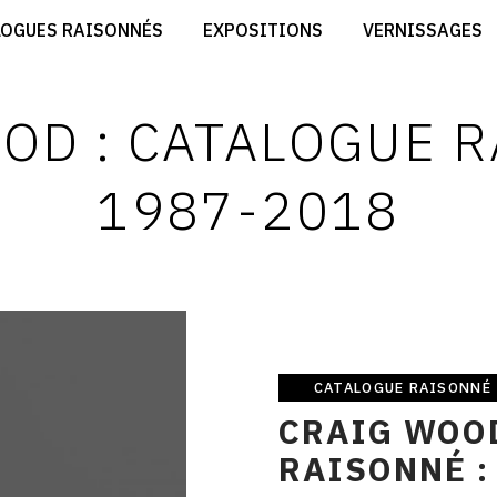
CRÉER SON SITE ARTISTE
LOGUES RAISONNÉS
EXPOSITIONS
VERNISSAGES
CRÉER SON CATALOGUE D'EXPO
RT
PUBLIER SES EXPOSITIONS
ES
DEVENIR CONTRIBUTEUR
OD : CATALOGUE R
1987-2018
CATALOGUE RAISONNÉ
Catalogue
CRAIG WOOD
raisonné
RAISONNÉ :