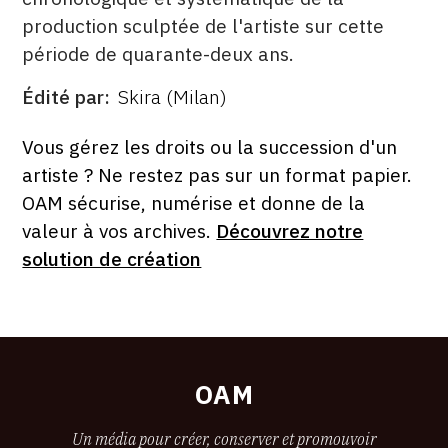
production sculptée de l'artiste sur cette
période de quarante-deux ans.
Édité par
Skira (Milan)
ÉDITÉ
PAR
FORMAT
ÉTAT
Vous gérez les droits ou la succession d'un
artiste ? Ne restez pas sur un format papier.
OAM sécurise, numérise et donne de la
valeur à vos archives.
Découvrez notre
solution de création
OAM
Un média pour créer, conserver et promouvoir