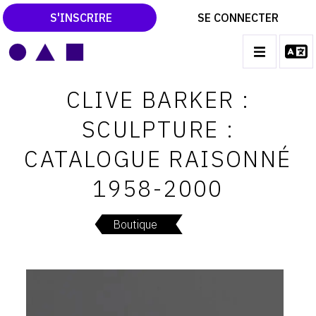
S'INSCRIRE
SE CONNECTER
LE MAGAZINE
Main
CLIVE BARKER :
navigation
CATALOGUES RAISONNÉS
SCULPTURE :
LES EXPOSITIONS
CATALOGUE RAISONNÉ
LES VERNISSAGES
1958-2000
ARCHIVES DES EXPOSITIONS
ACTUALITÉS DU MONDE DE L'ART
Boutique
LIBRAIRIE : LIVRES & CATALOGUES
LEXIQUE ARTISTIQUE