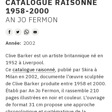
CATALOGUE RAISONNÉ
CONTACT
1958-2000
CGU
AN JO FERMON
AUTEUR
CGV
Année
2002
SUIVEZ-NOUS
DATE
DESCRITPTION
Clive Barker est un artiste britannique né en
INSTAGRAM
1952 à Liverpool.
Ce
catalogue raisonné
, publié par Skira à
FACEBOOK
Milan en 2002, documente l'œuvre sculptée
TWITTER
de Clive Barker produite entre 1958 et 2000.
PINTEREST
Établi par An Jo Fermon, il rassemble 210
pages illustrées en noir et couleur. L'ouvrage
de format 31 cm propose une approche
chronologique et systématique de la